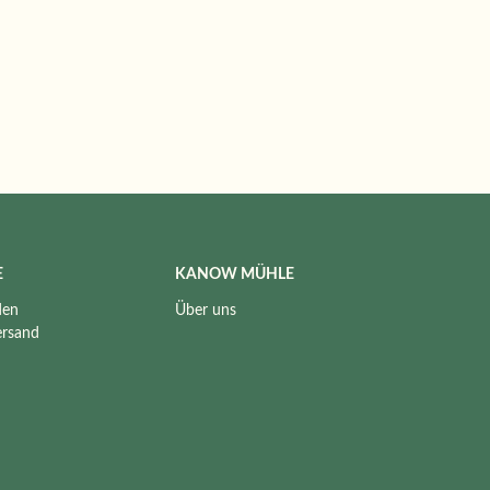
E
KANOW MÜHLE
den
Über uns
ersand