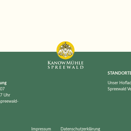
STANDORT
lung
Unser Hofla
507
Spreewald V
17 Uhr
spreewald-
Impressum
Datenschutzerklärung