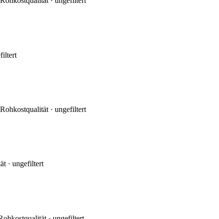
Rohkostqualität · ungefiltert
iltert
Rohkostqualität · ungefiltert
t · ungefiltert
ohkostqualität · ungefiltert