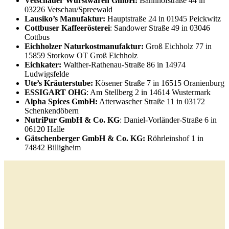
Vetschauer Wurstwaren GmbH:
Bahnhofstraße 44 in
03226 Vetschau/Spreewald
Lausiko’s Manufaktur:
Hauptstraße 24 in 01945 Peickwitz
Cottbuser Kaffeerösterei
: Sandower Straße 49 in 03046
Cottbus
Eichholzer Naturkostmanufaktur:
Groß Eichholz 77 in
15859 Storkow OT Groß Eichholz
Eichkater:
Walther-Rathenau-Straße 86 in 14974
Ludwigsfelde
Ute’s Kräuterstube:
Kösener Straße 7 in 16515 Oranienburg
ESSIGART OHG
: Am Stellberg 2 in 14614 Wustermark
Alpha Spices GmbH:
Atterwascher Straße 11 in 03172
Schenkendöbern
NutriPur GmbH & Co. KG
: Daniel-Vorländer-Straße 6 in
06120 Halle
Gätschenberger GmbH & Co. KG:
Röhrleinshof 1 in
74842 Billigheim