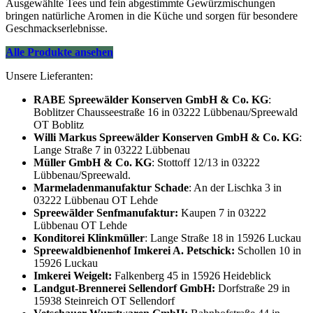
Ausgewählte Tees und fein abgestimmte Gewürzmischungen
bringen natürliche Aromen in die Küche und sorgen für besondere
Geschmackserlebnisse.
Alle Produkte ansehen
Unsere Lieferanten:
RABE Spreewälder Konserven GmbH & Co. KG
:
Boblitzer Chausseestraße 16 in 03222 Lübbenau/Spreewald
OT Boblitz
Willi Markus Spreewälder Konserven GmbH & Co. KG
:
Lange Straße 7 in 03222 Lübbenau
Müller GmbH & Co. KG
: Stottoff 12/13 in 03222
Lübbenau/Spreewald.
Marmeladenmanufaktur Schade
: An der Lischka 3 in
03222 Lübbenau OT Lehde
Spreewälder Senfmanufaktur:
Kaupen 7 in 03222
Lübbenau OT Lehde
Konditorei Klinkmüller
: Lange Straße 18 in 15926 Luckau
Spreewaldbienenhof Imkerei A. Petschick:
Schollen 10 in
15926 Luckau
Imkerei Weigelt:
Falkenberg 45 in 15926 Heideblick
Landgut-Brennerei Sellendorf GmbH:
Dorfstraße 29 in
15938 Steinreich OT Sellendorf