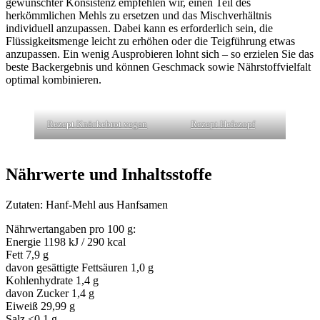
gewünschter Konsistenz empfehlen wir, einen Teil des
herkömmlichen Mehls zu ersetzen und das Mischverhältnis
individuell anzupassen. Dabei kann es erforderlich sein, die
Flüssigkeitsmenge leicht zu erhöhen oder die Teigführung etwas
anzupassen. Ein wenig Ausprobieren lohnt sich – so erzielen Sie das
beste Backergebnis und können Geschmack sowie Nährstoffvielfalt
optimal kombinieren.
Rezept Knäckebrot vegan
Rezept Hefezopf
Nährwerte und Inhaltsstoffe
Zutaten: Hanf-Mehl aus Hanfsamen
Nährwertangaben pro 100 g:
Energie 1198 kJ / 290 kcal
Fett 7,9 g
davon gesättigte Fettsäuren 1,0 g
Kohlenhydrate 1,4 g
davon Zucker 1,4 g
Eiweiß 29,99 g
Salz <0,1 g