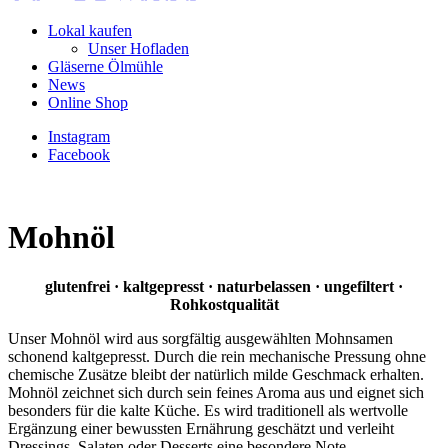
Lokal kaufen
Unser Hofladen
Gläserne Ölmühle
News
Online Shop
Instagram
Facebook
Mohnöl
glutenfrei · kaltgepresst · naturbelassen · ungefiltert ·
Rohkostqualität
Unser Mohnöl wird aus sorgfältig ausgewählten Mohnsamen
schonend kaltgepresst. Durch die rein mechanische Pressung ohne
chemische Zusätze bleibt der natürlich milde Geschmack erhalten.
Mohnöl zeichnet sich durch sein feines Aroma aus und eignet sich
besonders für die kalte Küche. Es wird traditionell als wertvolle
Ergänzung einer bewussten Ernährung geschätzt und verleiht
Dressings, Salaten oder Desserts eine besondere Note.