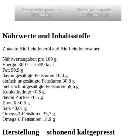
Rezept selbstgemachte
Probierpackung inkl.
Mayonnaise
Leindotteröl (Bio)
Nährwerte und Inhaltsstoffe
Zutaten: Bio Leindotteröl aud Bio Leindottersamen
Nährwertangaben pro 100 g:
Energie 3697 kJ / 899 kcal
Fett 99,9 g
davon gesättigte Fettsäuren 10,0 g
einfach ungesättigte Fettsäuren 30,8 g
mehrfach ungesättigte Fettsäuren 58,6 g
Kohlenhydrate <0,5 g
davon Zucker <0,5 g
Eiweiß <0,5 g
Salz <0,01 g
Omega-3-Fettsäuren 35,7 g
Omega-6-Fettsäuren 18,9 g
Herstellung – schonend kaltgepresst