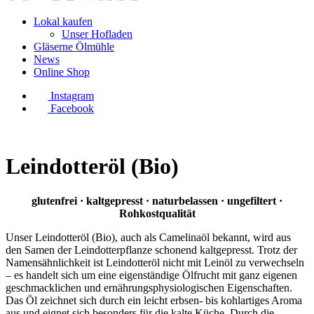
Lokal kaufen
Unser Hofladen
Gläserne Ölmühle
News
Online Shop
Instagram
Facebook
Leindotteröl (Bio)
glutenfrei · kaltgepresst · naturbelassen · ungefiltert ·
Rohkostqualität
Unser Leindotteröl (Bio), auch als Camelinaöl bekannt, wird aus
den Samen der Leindotterpflanze schonend kaltgepresst. Trotz der
Namensähnlichkeit ist Leindotteröl nicht mit Leinöl zu verwechseln
– es handelt sich um eine eigenständige Ölfrucht mit ganz eigenen
geschmacklichen und ernährungsphysiologischen Eigenschaften.
Das Öl zeichnet sich durch ein leicht erbsen- bis kohlartiges Aroma
aus und eignet sich besonders für die kalte Küche. Durch die