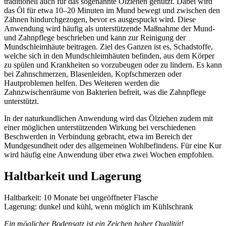
traditionell auch für das sogenannte Ölziehen genutzt. Dabei wird
das Öl für etwa 10–20 Minuten im Mund bewegt und zwischen den
Zähnen hindurchgezogen, bevor es ausgespuckt wird. Diese
Anwendung wird häufig als unterstützende Maßnahme der Mund-
und Zahnpflege beschrieben und kann zur Reinigung der
Mundschleimhäute beitragen. Ziel des Ganzen ist es, Schadstoffe,
welche sich in den Mundschleimhäuten befinden, aus dem Körper
zu spülen und Krankheiten so vorzubeugen oder zu lindern. Es kann
bei Zahnschmerzen, Blasenleiden, Kopfschmerzen oder
Hautproblemen helfen. Des Weiteren werden die
Zahnzwischenräume von Bakterien befreit, was die Zahnpflege
unterstützt.
In der naturkundlichen Anwendung wird das Ölziehen zudem mit
einer möglichen unterstützenden Wirkung bei verschiedenen
Beschwerden in Verbindung gebracht, etwa im Bereich der
Mundgesundheit oder des allgemeinen Wohlbefindens. Für eine Kur
wird häufig eine Anwendung über etwa zwei Wochen empfohlen.
Haltbarkeit und Lagerung
Haltbarkeit: 10 Monate bei ungeöffneter Flasche
Lagerung: dunkel und kühl, wenn möglich im Kühlschrank
Ein möglicher Bodensatz ist ein Zeichen hoher Qualität!