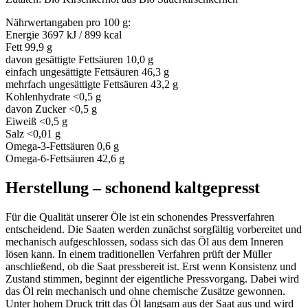
Nährwertangaben pro 100 g:
Energie 3697 kJ / 899 kcal
Fett 99,9 g
davon gesättigte Fettsäuren 10,0 g
einfach ungesättigte Fettsäuren 46,3 g
mehrfach ungesättigte Fettsäuren 43,2 g
Kohlenhydrate <0,5 g
davon Zucker <0,5 g
Eiweiß <0,5 g
Salz <0,01 g
Omega-3-Fettsäuren 0,6 g
Omega-6-Fettsäuren 42,6 g
Herstellung – schonend kaltgepresst
Für die Qualität unserer Öle ist ein schonendes Pressverfahren
entscheidend. Die Saaten werden zunächst sorgfältig vorbereitet und
mechanisch aufgeschlossen, sodass sich das Öl aus dem Inneren
lösen kann. In einem traditionellen Verfahren prüft der Müller
anschließend, ob die Saat pressbereit ist. Erst wenn Konsistenz und
Zustand stimmen, beginnt der eigentliche Pressvorgang. Dabei wird
das Öl rein mechanisch und ohne chemische Zusätze gewonnen.
Unter hohem Druck tritt das Öl langsam aus der Saat aus und wird