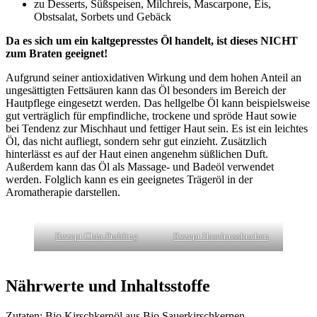
zu Desserts, Süßspeisen, Milchreis, Mascarpone, Eis,
Obstsalat, Sorbets und Gebäck
Da es sich um ein kaltgepresstes Öl handelt, ist dieses NICHT
zum Braten geeignet!
Aufgrund seiner antioxidativen Wirkung und dem hohen Anteil an
ungesättigten Fettsäuren kann das Öl besonders im Bereich der
Hautpflege eingesetzt werden. Das hellgelbe Öl kann beispielsweise
gut verträglich für empfindliche, trockene und spröde Haut sowie
bei Tendenz zur Mischhaut und fettiger Haut sein. Es ist ein leichtes
Öl, das nicht aufliegt, sondern sehr gut einzieht. Zusätzlich
hinterlässt es auf der Haut einen angenehm süßlichen Duft.
Außerdem kann das Öl als Massage- und Badeöl verwendet
werden. Folglich kann es ein geeignetes Trägeröl in der
Aromatherapie darstellen.
Rezept Chia-Pudding
Rezept Haselnusskuchen
Nährwerte und Inhaltsstoffe
Zutaten: Bio Kirschkernöl aus Bio Sauerkirschkernen