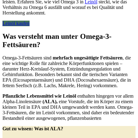
leisten. Erfahren Sie, wie viel Omega 3 in
Leinöl
steckt, wie das
Verhältnis zu Omega 6 ausfällt und worauf es bei Qualität und
Herstellung ankommt.
Leinöl kaufen
Was versteht man unter Omega-3-
Fettsäuren?
Omega-3-Fettsäuren sind
mehrfach ungesättigte Fettsäuren
, die
eine wichtige Rolle für zahlreiche Körperfunktionen spielen –
darunter Herz-Kreislauf-System, Entzündungsregulation und
Gehirnfunktion. Besonders bekannt sind die tierischen Varianten
EPA (Eicosapentaensäure) und DHA (Docosahexaensäure), die in
fettem Seefisch (z.B. Lachs, Makrele, Hering) vorkommen.
Pflanzliche Lebensmittel wie Leinöl
enthalten hingegen vor allem
Alpha-Linolensäure
(ALA),
eine Vorstufe, die im Körper zu einem
kleinen Teil in EPA und DHA umgewandelt werden kann. Omega-
3-Fettsäuren, die im Leinöl vorkommen, sind daher ein bedeutender
Bestandteil einer ausgewogenen, pflanzenbasierten
Gut zu wissen: Was ist ALA?