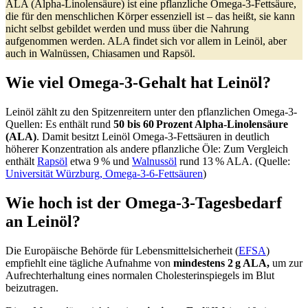
ALA (Alpha-Linolensäure) ist eine pflanzliche Omega-3-Fettsäure,
die für den menschlichen Körper essenziell ist – das heißt, sie kann
nicht selbst gebildet werden und muss über die Nahrung
aufgenommen werden. ALA findet sich vor allem in Leinöl, aber
auch in Walnüssen, Chiasamen und Rapsöl.
Wie viel Omega-3-Gehalt hat Leinöl?
Leinöl zählt zu den Spitzenreitern unter den pflanzlichen Omega-3-
Quellen: Es enthält rund
50 bis 60 Prozent Alpha-Linolensäure
(ALA)
. Damit besitzt Leinöl Omega-3-Fettsäuren in deutlich
höherer Konzentration als andere pflanzliche Öle: Zum Vergleich
enthält
Rapsöl
etwa 9 % und
Walnussöl
rund 13 % ALA. (Quelle:
Universität Würzburg, Omega-3-6-Fettsäuren
)
Wie hoch ist der Omega-3-Tagesbedarf
an Leinöl?
Die Europäische Behörde für Lebensmittelsicherheit (
EFSA
)
empfiehlt eine tägliche Aufnahme von
mindestens 2
g ALA,
um zur
Aufrechterhaltung eines normalen Cholesterinspiegels im Blut
beizutragen.