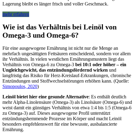
Lagerung bleibt es länger frisch und voller Geschmack.
mehr erfahren
Wie ist das Verhältnis bei Leinöl von
Omega-3 und Omega-6?
Für eine ausgewogene Ernährung ist nicht nur die Menge an
mehrfach ungesättigten Fettsäuren entscheidend, sondern vor allem
ihr Verhältnis. In vielen westlichen Ernährungsmustern liegt das
Verhältnis von Omega-6 zu Omega-3
bei 10:1 oder höher – ein
Ungleichgewicht, das entzündungsfördernd wirken
und
langfristig das Risiko für Herz-Kreislauf-Erkrankungen, chronische
Entzündungen und Stoffwechselstörungen erhöhen kann. (Quelle:
Simopoulos, 2020
)
Leinöl bietet hier eine gesunde Alternative
: Es enthält deutlich
mehr Alpha-Linolensäure (Omega-3) als Linolsäure (Omega-6) und
weist damit ein günstiges Verhältnis von etwa 1:4 bis 1:5 (Omega-6
zu Omega-3) auf. Dieses ausgewogene Profil unterstützt
entzündungshemmende Prozesse im Körper und macht Leinöl
besonders empfehlenswert für eine bewusste, ausbalancierte
Ernährung.