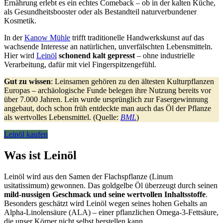
Ernährung erlebt es ein echtes Comeback – ob in der kalten Küche,
als Gesundheitsbooster oder als Bestandteil naturverbundener
Kosmetik.
In der
Kanow Mühle
trifft traditionelle Handwerkskunst auf das
wachsende Interesse an natürlichen, unverfälschten Lebensmitteln.
Hier wird
Leinöl
schonend kalt gepresst
– ohne industrielle
Verarbeitung, dafür mit viel Fingerspitzengefühl.
Gut zu wissen
: Leinsamen gehören zu den ältesten Kulturpflanzen
Europas – archäologische Funde belegen ihre Nutzung bereits vor
über 7.000 Jahren. Lein wurde ursprünglich zur Fasergewinnung
angebaut, doch schon früh entdeckte man auch das Öl der Pflanze
als wertvolles Lebensmittel. (Quelle:
BML
)
Leinöl kaufen
Was ist Leinöl
Leinöl wird aus den Samen der Flachspflanze (Linum
usitatissimum) gewonnen. Das goldgelbe Öl überzeugt durch seinen
mild-nussigen Geschmack und seine wertvollen Inhaltsstoffe
.
Besonders geschätzt wird Leinöl wegen seines hohen Gehalts an
Alpha-Linolensäure (ALA) – einer pflanzlichen Omega-3-Fettsäure,
die unser Körper nicht selbst herstellen kann.