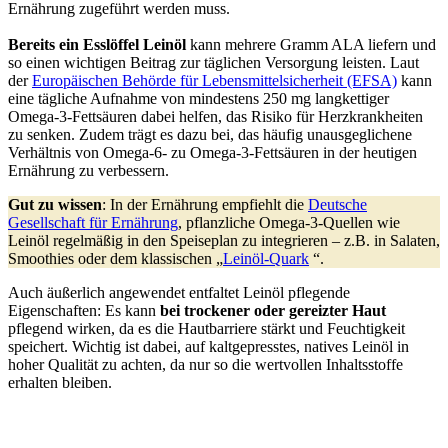
Ernährung zugeführt werden muss.
Bereits ein Esslöffel Leinöl
kann mehrere Gramm ALA liefern und
so einen wichtigen Beitrag zur täglichen Versorgung leisten. Laut
der
Europäischen Behörde für Lebensmittelsicherheit (EFSA)
kann
eine tägliche Aufnahme von mindestens 250 mg langkettiger
Omega-3-Fettsäuren dabei helfen, das Risiko für Herzkrankheiten
zu senken. Zudem trägt es dazu bei, das häufig unausgeglichene
Verhältnis von Omega-6- zu Omega-3-Fettsäuren in der heutigen
Ernährung zu verbessern.
Gut zu wissen
: In der Ernährung empfiehlt die
Deutsche
Gesellschaft für Ernährung
, pflanzliche Omega-3-Quellen wie
Leinöl regelmäßig in den Speiseplan zu integrieren – z.B. in Salaten,
Smoothies oder dem klassischen „
Leinöl-Quark
“.
Auch äußerlich angewendet entfaltet Leinöl pflegende
Eigenschaften: Es kann
bei trockener oder gereizter Haut
pflegend wirken, da es die Hautbarriere stärkt und Feuchtigkeit
speichert. Wichtig ist dabei, auf kaltgepresstes, natives Leinöl in
hoher Qualität zu achten, da nur so die wertvollen Inhaltsstoffe
erhalten bleiben.