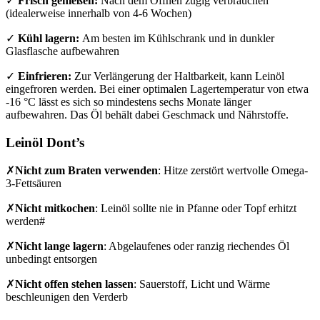
✓
Frisch genießen:
Nach dem Öffnen zügig verbrauchen
(idealerweise innerhalb von 4-6 Wochen)
✓
Kühl lagern:
Am besten im Kühlschrank und in dunkler
Glasflasche aufbewahren
✓
Einfrieren:
Zur Verlängerung der Haltbarkeit, kann Leinöl
eingefroren werden. Bei einer optimalen Lagertemperatur von etwa
-16 °C lässt es sich so mindestens sechs Monate länger
aufbewahren. Das Öl behält dabei Geschmack und Nährstoffe.
Leinöl Dont’s
✗
Nicht zum Braten verwenden
: Hitze zerstört wertvolle Omega-
3-Fettsäuren
✗
Nicht mitkochen
: Leinöl sollte nie in Pfanne oder Topf erhitzt
werden#
✗
Nicht lange lagern
: Abgelaufenes oder ranzig riechendes Öl
unbedingt entsorgen
✗
Nicht offen stehen lassen
: Sauerstoff, Licht und Wärme
beschleunigen den Verderb